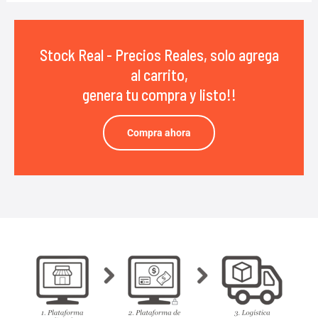
Stock Real - Precios Reales, solo agrega
al carrito,
genera tu compra y listo!!
Compra ahora