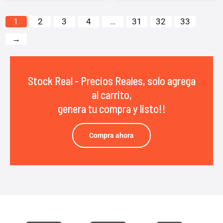
1
2
3
4
…
31
32
33
→
Stock Real - Precios Reales, solo agrega
al carrito,
genera tu compra y listo!!
Compra ahora