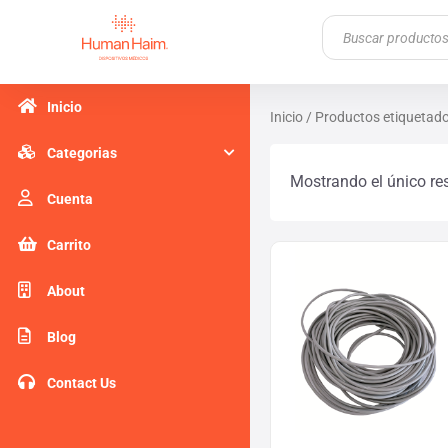
Ir
Búsqueda
de
al
productos
contenido
Inicio
Inicio
/ Productos etiquetad
Categorias
Mostrando el único re
Cuenta
Carrito
About
Blog
Contact Us