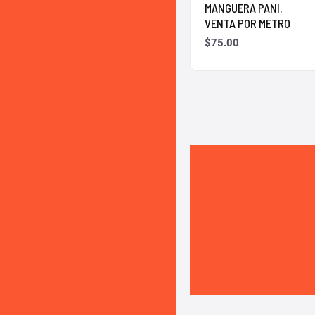
MANGUERA PANI,
VENTA POR METRO
$
75.00