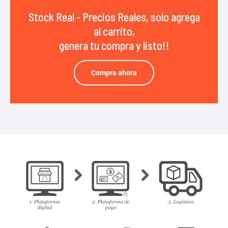
Stock Real - Precios Reales, solo agrega
al carrito,
genera tu compra y listo!!
Compra ahora