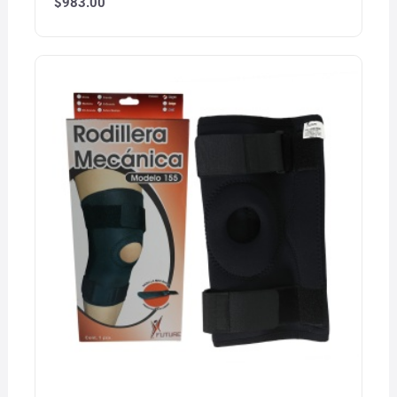
$
983.00