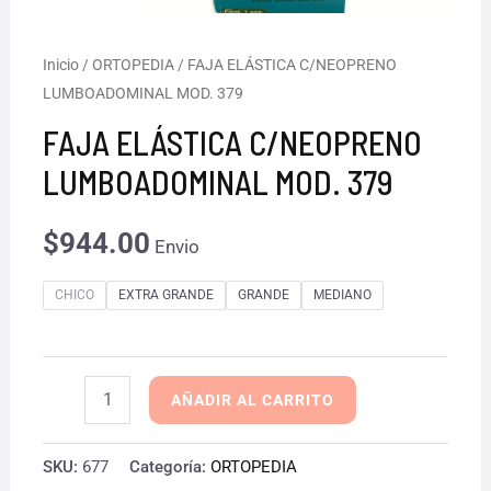
FAJA
Inicio
/
ORTOPEDIA
/ FAJA ELÁSTICA C/NEOPRENO
LUMBOADOMINAL MOD. 379
ELÁSTICA
C/NEOPRENO
FAJA ELÁSTICA C/NEOPRENO
LUMBOADOMINAL
LUMBOADOMINAL MOD. 379
MOD.
379
$
944.00
Envio
cantidad
CHICO
EXTRA GRANDE
GRANDE
MEDIANO
AÑADIR AL CARRITO
SKU:
677
Categoría:
ORTOPEDIA