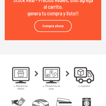
al carrito,
genera tu compra y listo!!
Compra ahora