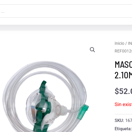
Inicio
/
I
REF0012
MASC
2.10
$
52.
Sin exi
SKU:
16
Etiqueta