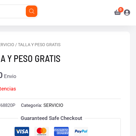
ERVICIO
/ TALLA Y PESO GRATIS
A Y PESO GRATIS
0
Envio
stencias
768820P
Categoría:
SERVICIO
Guaranteed Safe Checkout