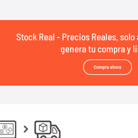
Stock Real - Precios Reales, solo 
genera tu compra y li
Compra ahora