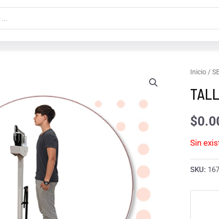
Inicio
/
S
TALL
$
0.0
Sin exi
SKU:
16