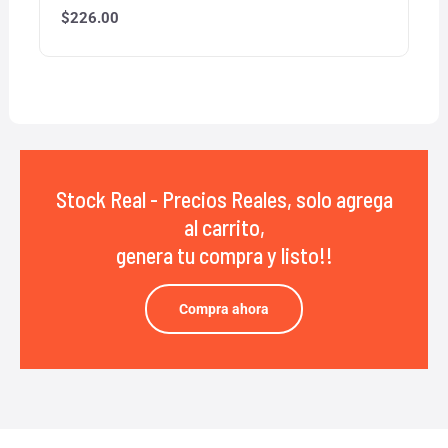
$
226.00
Stock Real - Precios Reales, solo agrega
al carrito,
genera tu compra y listo!!
Compra ahora