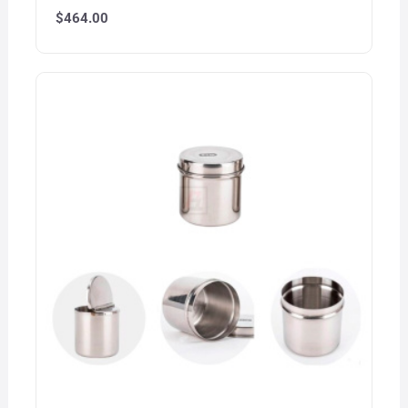
$
464.00