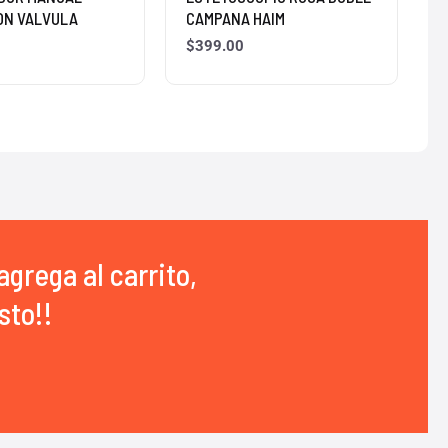
ON VALVULA
CAMPANA HAIM
$
399.00
agrega al carrito,
sto!!