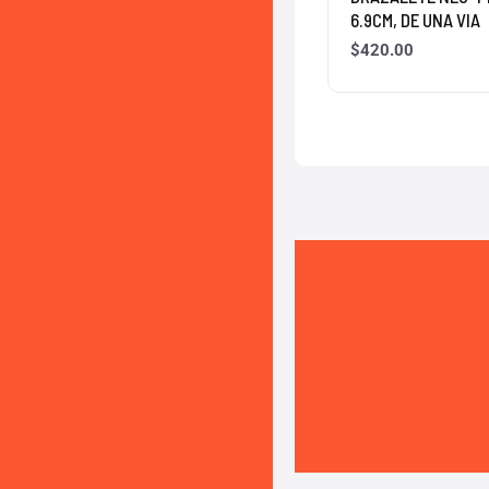
6.9CM, DE UNA VIA
$
420.00