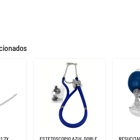
acionados
1.7X
ESTETOSCOPIO AZUL DOBLE
RESUCITA