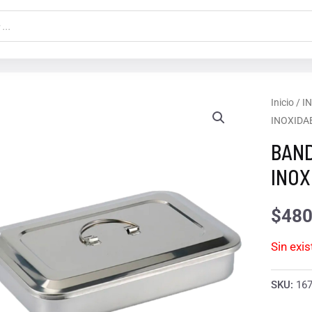
Inicio
/
I
INOXIDA
BAND
INOX
$
480
Sin exi
SKU:
16