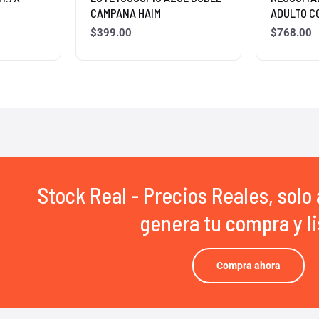
CAMPANA HAIM
ADULTO C
$
399.00
$
768.00
Stock Real - Precios Reales, solo 
genera tu compra y li
Compra ahora