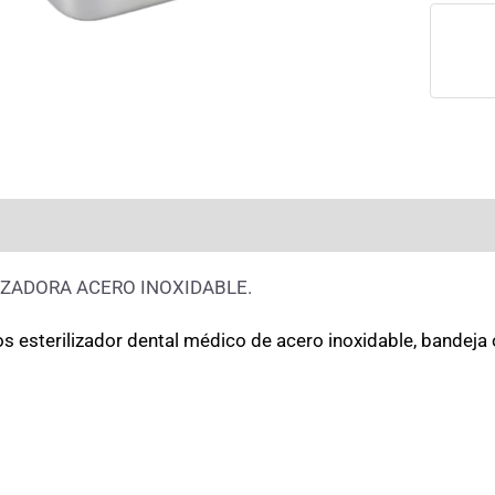
rmación adicional
Valoraciones (0)
IZADORA ACERO INOXIDABLE.
os esterilizador dental médico de acero inoxidable, bandej