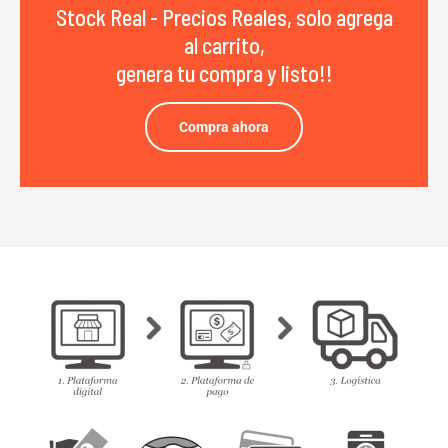
Stock Real - Precios Reales, solo agrega
al carrito,
genera tu compra y listo!!
Compra ahora