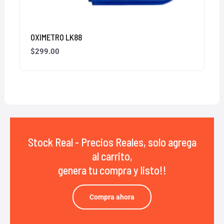
OXIMETRO LK88
$
299.00
Stock Real - Precios Reales, solo agrega
al carrito,
genera tu compra y listo!!
Compra ahora