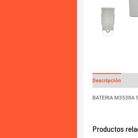
Descripción
Info
BATERIA M3538A 
Productos rel