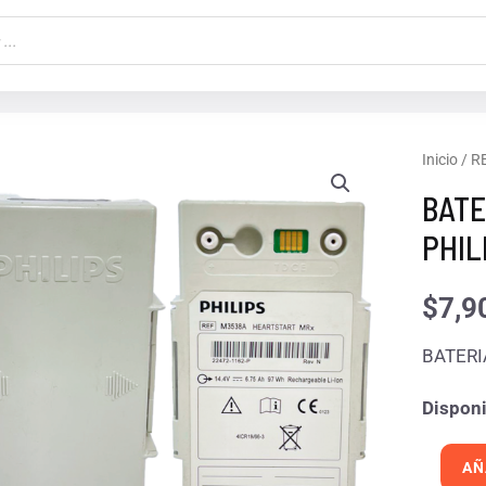
BATERI
Inicio
/
R
M3538
BATE
91-
PHIL
97WH
MARCA
$
7,9
PHILIP
BATERIA
cantida
Disponi
AÑ