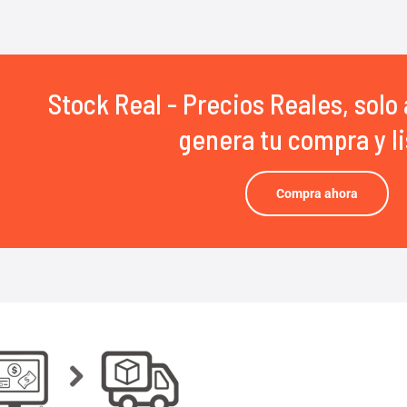
Stock Real - Precios Reales, solo 
genera tu compra y li
Compra ahora