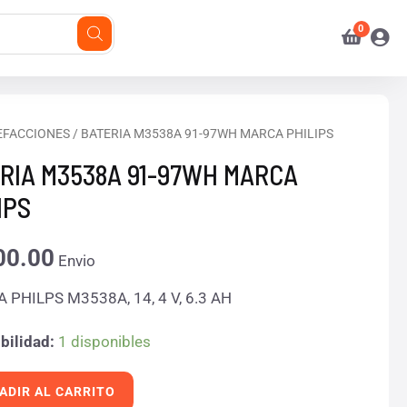
A
EFACCIONES
/ BATERIA M3538A 91-97WH MARCA PHILIPS
A
RIA M3538A 91-97WH MARCA
IPS
00.00
Envio
S
 PHILPS M3538A, 14, 4 V, 6.3 AH
d
bilidad:
1 disponibles
ADIR AL CARRITO