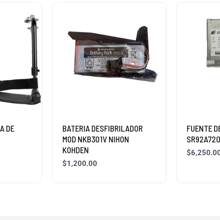
A DE
BATERIA DESFIBRILADOR
FUENTE D
MOD NKB301V NIHON
SR92A72
KOHDEN
$
6,250.0
$
1,200.00