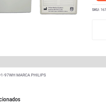
SKU:
16
rmación adicional
Valoraciones (0)
91-97WH MARCA PHILIPS
acionados