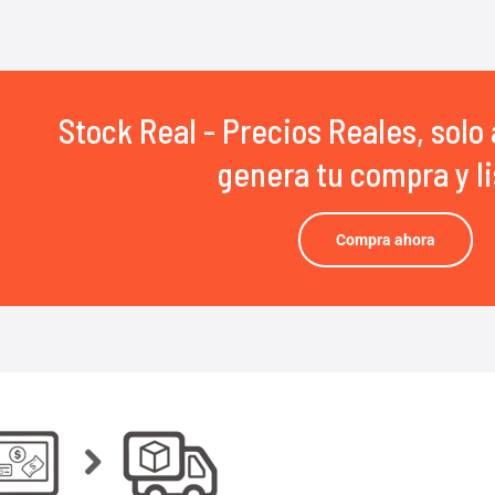
Stock Real - Precios Reales, solo 
genera tu compra y li
Compra ahora