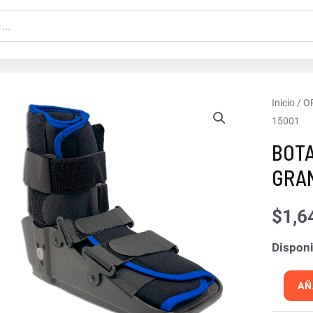
BOTA
Inicio
/
O
15001
CAMIN
CORTA
BOTA
EXTRA
GRAN
GRAND
MOD
$
1,6
15001
Disponi
cantida
AÑ