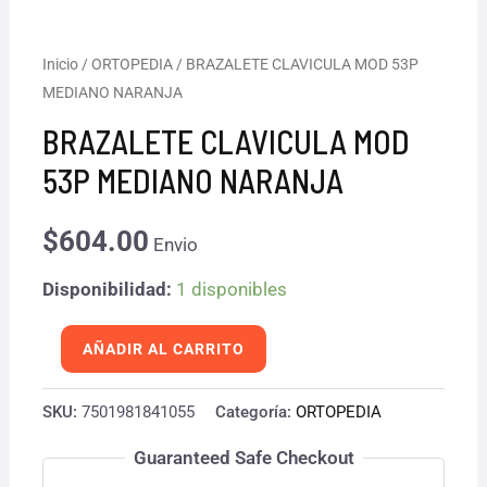
BRAZALETE
Inicio
/
ORTOPEDIA
/ BRAZALETE CLAVICULA MOD 53P
MEDIANO NARANJA
CLAVICULA
MOD
BRAZALETE CLAVICULA MOD
53P
53P MEDIANO NARANJA
MEDIANO
NARANJA
$
604.00
Envio
cantidad
Disponibilidad:
1 disponibles
AÑADIR AL CARRITO
SKU:
7501981841055
Categoría:
ORTOPEDIA
Guaranteed Safe Checkout