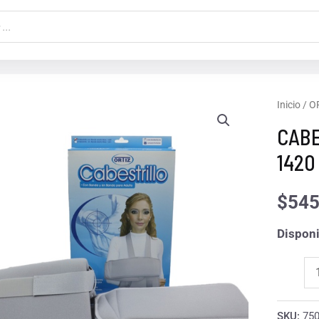
CABEST
Inicio
/
O
BANDA
CABE
ADULT
1420
MOD
1420
$
545
cantida
Disponi
SKU:
75