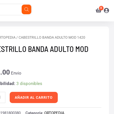
RILLO
RTOPEDIA
/ CABESTRILLO BANDA ADULTO MOD 1420
STRILLO BANDA ADULTO MOD
O
.00
Envio
d
bilidad:
3 disponibles
AÑADIR AL CARRITO
01981800380
Categoría:
ORTOPEDIA