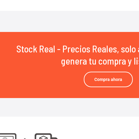
Stock Real - Precios Reales, solo 
genera tu compra y li
Compra ahora