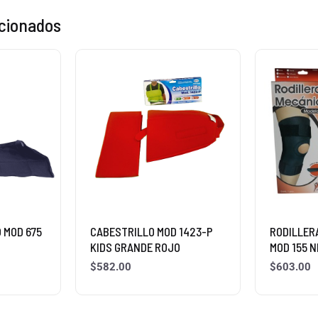
acionados
 MOD 675
CABESTRILLO MOD 1423-P
RODILLER
KIDS GRANDE ROJO
MOD 155 
$
582.00
$
603.00