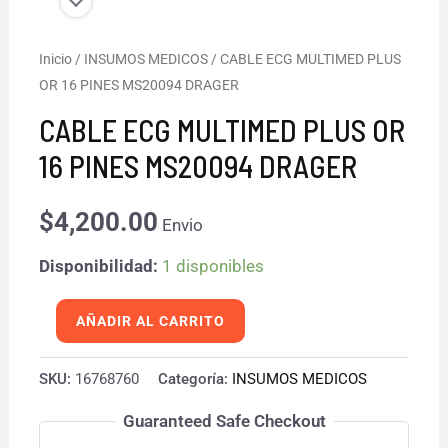
CABLE
Inicio
/
INSUMOS MEDICOS
/ CABLE ECG MULTIMED PLUS
OR 16 PINES MS20094 DRAGER
ECG
MULTIMED
CABLE ECG MULTIMED PLUS OR
PLUS
16 PINES MS20094 DRAGER
OR
16
$
4,200.00
Envio
PINES
Disponibilidad:
1 disponibles
MS20094
DRAGER
AÑADIR AL CARRITO
cantidad
SKU:
16768760
Categoría:
INSUMOS MEDICOS
Guaranteed Safe Checkout