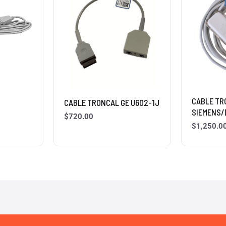
CABLE TR
CABLE TRONCAL GE U602-1J
SIEMENS/
$
720.00
$
1,250.0