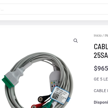
CABLE
Inicio
/
I
ECG
CABL
5
25SA
LAT.
BROCH
$
965
GE
GE 5 L
U302-
25SA
CABLE 
cantida
Disponi