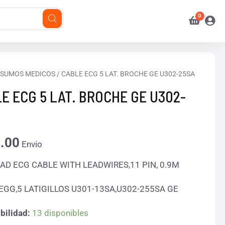
NSUMOS MEDICOS
/ CABLE ECG 5 LAT. BROCHE GE U302-25SA
E ECG 5 LAT. BROCHE GE U302-
E
.00
Envio
EAD ECG CABLE WITH LEADWIRES,11 PIN, 0.9M
EGG,5 LATIGILLOS U301-13SA,U302-255SA GE
d
bilidad:
13 disponibles