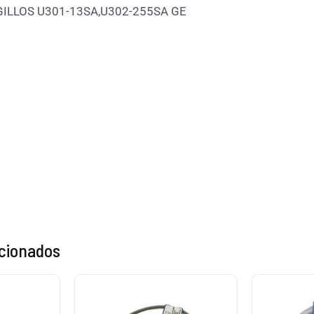
GILLOS U301-13SA,U302-255SA GE
acionados