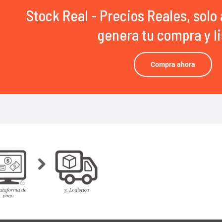
Stock Real - Precios Reales, solo 
genera tu compra y li
Compra ahora