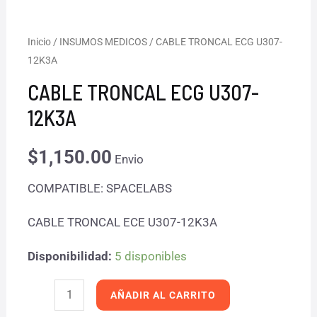
CABLE
Inicio
/
INSUMOS MEDICOS
/ CABLE TRONCAL ECG U307-
12K3A
TRONCAL
ECG
CABLE TRONCAL ECG U307-
U307-
12K3A
12K3A
cantidad
$
1,150.00
Envio
COMPATIBLE: SPACELABS
CABLE TRONCAL ECE U307-12K3A
Disponibilidad:
5 disponibles
AÑADIR AL CARRITO