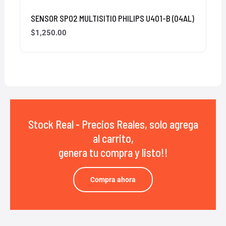
SENSOR SP02 MULTISITIO PHILIPS U401-B (04AL)
$
1,250.00
Stock Real - Precios Reales, solo agrega
al carrito,
genera tu compra y listo!!
Compra ahora