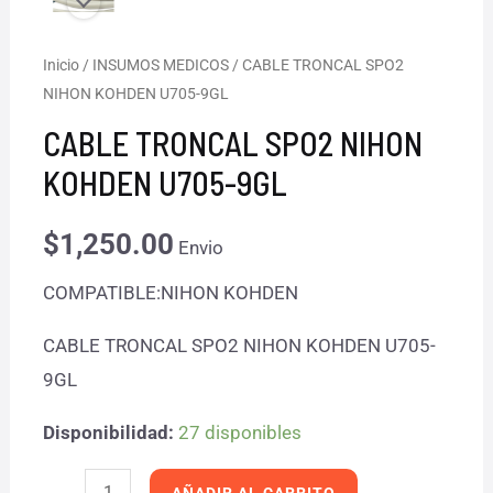
CABLE
Inicio
/
INSUMOS MEDICOS
/ CABLE TRONCAL SPO2
NIHON KOHDEN U705-9GL
TRONCAL
SPO2
CABLE TRONCAL SPO2 NIHON
NIHON
KOHDEN U705-9GL
KOHDEN
U705-
$
1,250.00
Envio
9GL
COMPATIBLE:NIHON KOHDEN
cantidad
CABLE TRONCAL SPO2 NIHON KOHDEN U705-
9GL
Disponibilidad:
27 disponibles
AÑADIR AL CARRITO