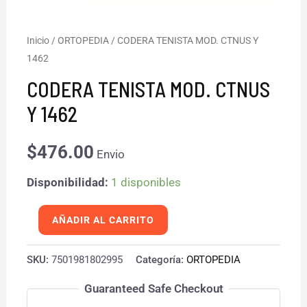
CODERA
Inicio
/
ORTOPEDIA
/ CODERA TENISTA MOD. CTNUS Y
1462
TENISTA
MOD.
CODERA TENISTA MOD. CTNUS
CTNUS
Y 1462
Y
1462
$
476.00
Envio
cantidad
Disponibilidad:
1 disponibles
AÑADIR AL CARRITO
SKU:
7501981802995
Categoría:
ORTOPEDIA
Guaranteed Safe Checkout