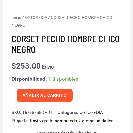
CORSET
Inicio
/
ORTOPEDIA
/ CORSET PECHO HOMBRE CHICO
NEGRO
PECHO
HOMBRE
CORSET PECHO HOMBRE CHICO
CHICO
NEGRO
NEGRO
cantidad
$
253.00
Envio
Disponibilidad:
1 disponibles
AÑADIR AL CARRITO
SKU:
16768755CH-N
Categoría:
ORTOPEDIA
Etiqueta:
Envío gratis comprando 2 o más unidades