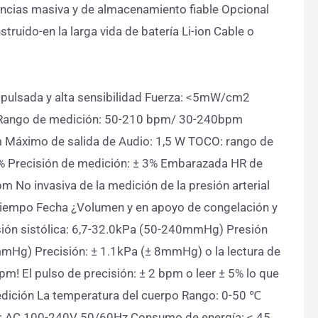
dencias masiva y de almacenamiento fiable Opcional
ido-en la larga vida de batería Li-ion Cable o
er pulsada y alta sensibilidad Fuerza: <5mW/cm2
ñal Rango de medición: 50-210 bpm/ 30-240bpm
m Máximo de salida de Audio: 1,5 W TOCO: rango de
% Precisión de medición: ± 3% Embarazada HR de
No invasiva de la medición de la presión arterial
tiempo Fecha ¿Volumen y en apoyo de congelación y
ión sistólica: 6,7-32.0kPa (50-240mmHg) Presión
mHg) Precisión: ± 1.1kPa (± 8mmHg) o la lectura de
! El pulso de precisión: ± 2 bpm o leer ± 5% lo que
dición La temperatura del cuerpo Rango: 0-50 ℃
ión: AC 100-240V 50/60Hz Consumo de energía: < 45