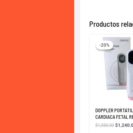
Productos rel
El
precio
-20%
-20%
original
era:
$1,550.0
DOPPLER PORTATIL
CARDIACA FETAL R
$
1,550.00
$
1,240.