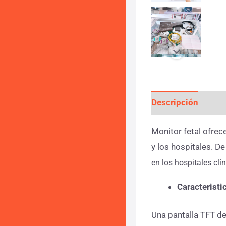
Descripción
Info
Monitor fetal ofrec
y los hospitales. D
en los hospitales clí
Caracteristi
Una pantalla TFT d