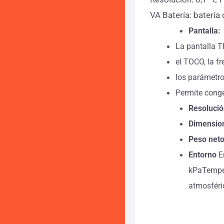
VA Batería: batería
Pantalla:
La pantalla T
el TOCO, la fr
los parámetros
Permite congel
Resolució
Dimensio
Peso neto
Entorno
E
kPaTemper
atmosféri