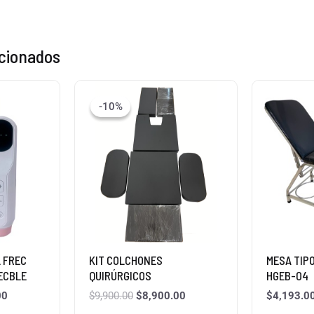
acionados
El
El
El
precio
precio
precio
-10%
-10%
actual
original
actual
es:
era:
es:
0.
$1,240.00.
$9,900.00.
$8,900.00.
 FREC
KIT COLCHONES
MESA TIP
ECBLE
QUIRÚRGICOS
HGEB-04
00
$
9,900.00
$
8,900.00
$
4,193.0