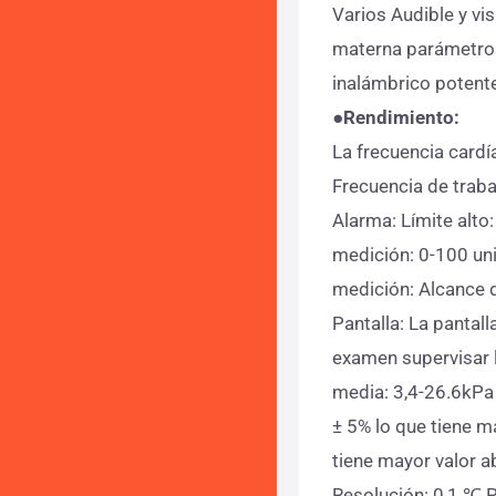
Varios Audible y vi
materna parámetros
inalámbrico potente
●
Rendimiento:
La frecuencia cardí
Frecuencia de trab
Alarma: Límite alt
medición: 0-100 un
medición: Alcance 
Pantalla: La panta
examen supervisar 
media: 3,4-26.6kPa
± 5% lo que tiene m
tiene mayor valor 
Resolución: 0,1 ℃ 