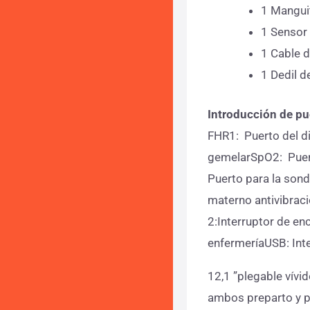
1 Mangui
1 Sensor 
1 Cable 
1 Dedil d
Introducción de pu
FHR1: Puerto del di
gemelarSpO2: Puert
Puerto para la son
materno antivibrac
2:Interruptor de en
enfermeríaUSB: Int
12,1 ”plegable vívi
ambos preparto y po