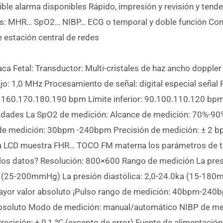
sible alarma disponibles Rápido, impresión y revisión y ten
: MHR… SpO2… NIBP… ECG o temporal y doble función Constru
 estación central de redes
aca Fetal: Transductor: Multi-cristales de haz ancho doppl
ajo: 1,0 MHz Procesamiento de señal: digital especial se
o: 160.170.180.190 bpm Límite inferior: 90.100.110.120 bp
idades La SpO2 de medición: Alcance de medición: 70%-90
de medición: 30bpm -240bpm Precisión de medición: ± 2 bpm 
lla LCD muestra FHR… TOCO FM materna los parámetros de 
los datos? Resolución: 800×600 Rango de medición La pres
 (25-200mmHg) La presión diastólica: 2,0-24.0ka (15-180m
ayor valor absoluto ¡Pulso rango de medición: 40bpm-240bpm
absoluto Modo de medición: manual/automático NIBP de me
Precisión: ± 0,1 ℃ (excepto de error) Fuente de alimentac