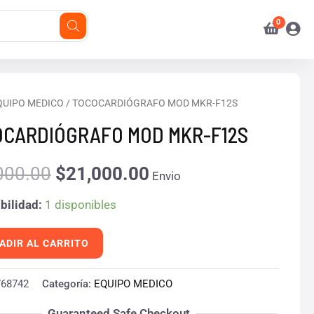
ARDIÓGRAFO
QUIPO MEDICO
/ TOCOCARDIÓGRAFO MOD MKR-F12S
El
El
CARDIÓGRAFO MOD MKR-F12S
precio
precio
000.00
$
21,000.00
original
actual
Envio
d
era:
es:
bilidad:
1 disponibles
$22,000.00.
$21,000.00.
ADIR AL CARRITO
768742
Categoría:
EQUIPO MEDICO
Guaranteed Safe Checkout