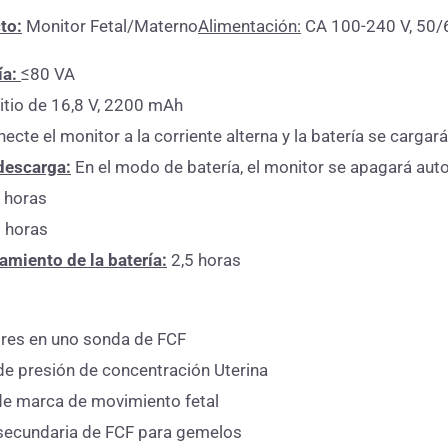
to:
Monitor Fetal/Materno
Alimentación:
CA 100-240 V, 50/
ía:
≤80 VA
litio de 16,8 V, 2200 mAh
ecte el monitor a la corriente alterna y la batería se carga
descarga:
En el modo de batería, el monitor se apagará aut
 horas
 horas
miento de la batería:
2,5 horas
tres en uno sonda de FCF
e presión de concentración Uterina
de marca de movimiento fetal
secundaria de FCF para gemelos