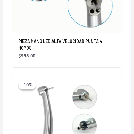
PIEZA MANO LED ALTA VELOCIDAD PUNTA 4
HOYOS
$
998.00
El
El
precio
precio
-10%
-10%
original
actual
era:
es:
$999.00.
$899.00.