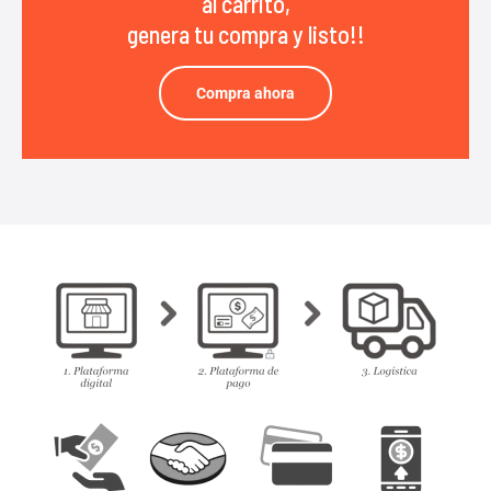
al carrito,
genera tu compra y listo!!
Compra ahora