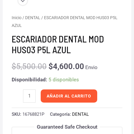
ESCARIADOR
Inicio
/
DENTAL
/ ESCARIADOR DENTAL MOD HUS03 P5L
El
El
AZUL
DENTAL
precio
precio
MOD
ESCARIADOR DENTAL MOD
HUS03
original
actual
HUS03 P5L AZUL
P5L
era:
es:
AZUL
$
5,500.00
$
4,600.00
Envio
cantidad
$5,500.00.
$4,600.00.
Disponibilidad:
5 disponibles
AÑADIR AL CARRITO
SKU:
16768821P
Categoría:
DENTAL
Guaranteed Safe Checkout