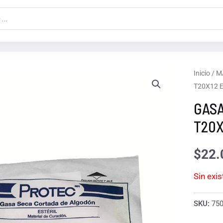
Inicio
/
M
T20X12 
GASA
T20X
$
22.
Sin exi
SKU:
75