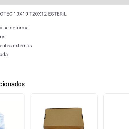
OTEC 10X10 T20X12 ESTERIL
ni se deforma
dos
gentes externos
tada
acionados