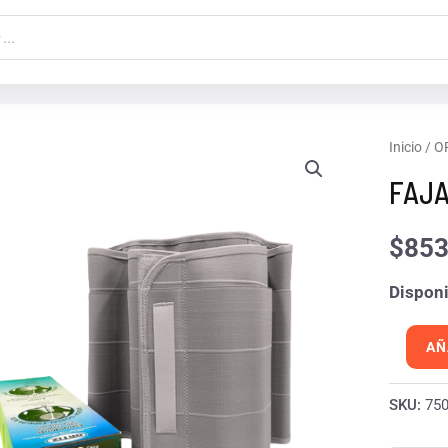
FAJA
Inicio
/
O
ABDOM
FAJA
MOD
378
$
853
MEDIA
Disponi
cantida
AÑ
SKU:
75