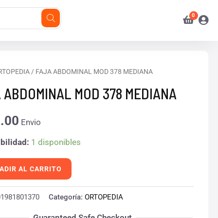
RTOPEDIA
/ FAJA ABDOMINAL MOD 378 MEDIANA
INAL
 ABDOMINAL MOD 378 MEDIANA
.00
Envio
NA
bilidad:
1 disponibles
d
ADIR AL CARRITO
01981801370
Categoría:
ORTOPEDIA
Guaranteed Safe Checkout