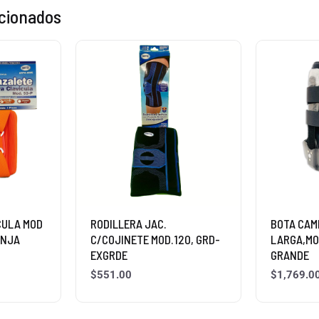
acionados
CULA MOD
RODILLERA JAC.
BOTA CAM
ANJA
C/COJINETE MOD.120, GRD-
LARGA,MO
EXGRDE
GRANDE
$
551.00
$
1,769.0