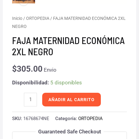
FAJA
Inicio
/
ORTOPEDIA
/ FAJA MATERNIDAD ECONÓMICA 2XL
NEGRO
MATERNIDAD
ECONÓMICA
FAJA MATERNIDAD ECONÓMICA
2XL
2XL NEGRO
NEGRO
cantidad
$
305.00
Envio
Disponibilidad:
5 disponibles
AÑADIR AL CARRITO
SKU:
16768674NE
Categoría:
ORTOPEDIA
Guaranteed Safe Checkout