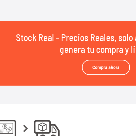
Stock Real - Precios Reales, solo 
genera tu compra y li
Compra ahora