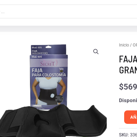
FAJA
Inicio
/
O
COLOS
FAJA
MOD
GRA
605
EXTRA
$
569
GRAND
Disponi
cantida
AÑ
SKU:
33