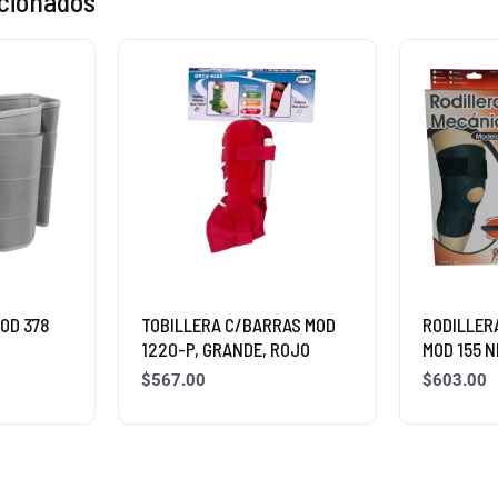
acionados
OD 378
TOBILLERA C/BARRAS MOD
RODILLER
1220-P, GRANDE, ROJO
MOD 155 
$
567.00
$
603.00