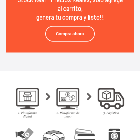
al carrito,
genera tu compra y listo!!
Compra ahora