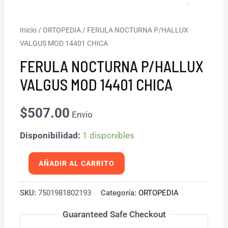
FERULA
Inicio
/
ORTOPEDIA
/ FERULA NOCTURNA P/HALLUX
VALGUS MOD 14401 CHICA
NOCTURNA
P/HALLUX
FERULA NOCTURNA P/HALLUX
VALGUS
VALGUS MOD 14401 CHICA
MOD
14401
$
507.00
Envio
CHICA
Disponibilidad:
1 disponibles
cantidad
AÑADIR AL CARRITO
SKU:
7501981802193
Categoría:
ORTOPEDIA
Guaranteed Safe Checkout