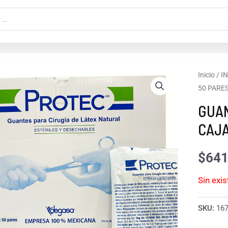
Inicio
/
I
50 PARE
GUAN
CAJA
$
641
Sin exi
SKU:
16