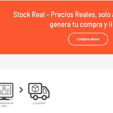
Stock Real - Precios Reales, solo 
genera tu compra y li
Compra ahora