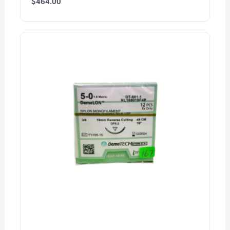
$
464.00