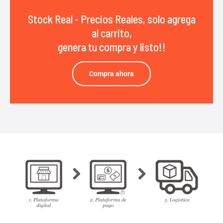
Stock Real - Precios Reales, solo agrega
al carrito,
genera tu compra y listo!!
Compra ahora