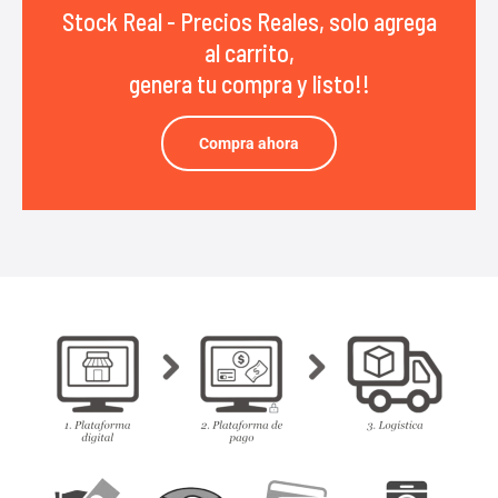
Stock Real - Precios Reales, solo agrega
al carrito,
genera tu compra y listo!!
Compra ahora