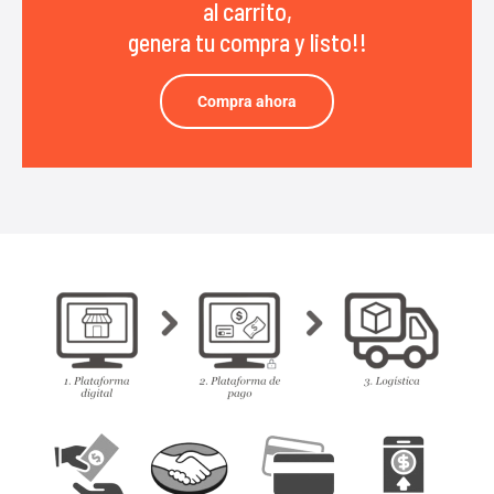
al carrito,
genera tu compra y listo!!
Compra ahora