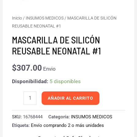
MASCARILLA
Inicio
/
INSUMOS MEDICOS
/ MASCARILLA DE SILICÓN
REUSABLE NEONATAL #1
DE
SILICÓN
MASCARILLA DE SILICÓN
REUSABLE
REUSABLE NEONATAL #1
NEONATAL
#1
$
307.00
Envio
cantidad
Disponibilidad:
5 disponibles
AÑADIR AL CARRITO
SKU:
16768444
Categoría:
INSUMOS MEDICOS
Etiqueta:
Envío comprando 2 o más unidades