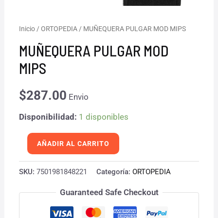
MUÑEQUERA
Inicio
/
ORTOPEDIA
/ MUÑEQUERA PULGAR MOD MIPS
PULGAR
MUÑEQUERA PULGAR MOD
MOD
MIPS
MIPS
cantidad
$
287.00
Envio
Disponibilidad:
1 disponibles
AÑADIR AL CARRITO
SKU:
7501981848221
Categoría:
ORTOPEDIA
Guaranteed Safe Checkout