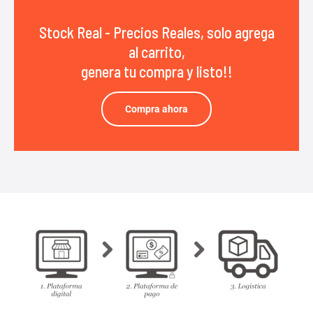
Stock Real - Precios Reales, solo agrega
al carrito,
genera tu compra y listo!!
Compra ahora