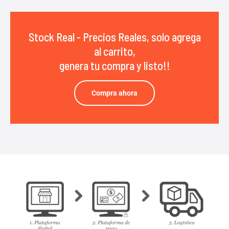
Stock Real - Precios Reales, solo agrega
al carrito,
genera tu compra y listo!!
Compra ahora