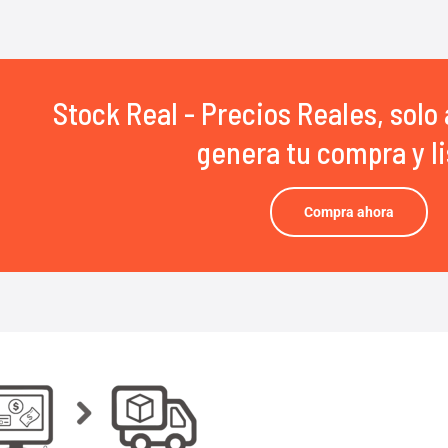
Stock Real - Precios Reales, solo 
genera tu compra y li
Compra ahora