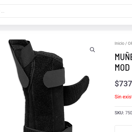
Inicio
/
O
MUÑE
MOD 
$
737
Sin exi
SKU:
75