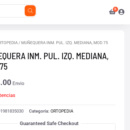
RTOPEDIA
/ MUÑEQUERA INM. PUL. IZQ. MEDIANA, MOD 75
QUERA INM. PUL. IZQ. MEDIANA,
75
.00
Envio
stencias
01981835030
Categoría:
ORTOPEDIA
Guaranteed Safe Checkout