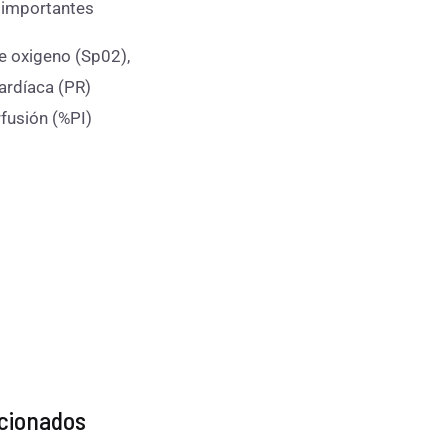
 importantes
e oxigeno (Sp02),
ardíaca (PR)
rfusión (%PI)
acionados