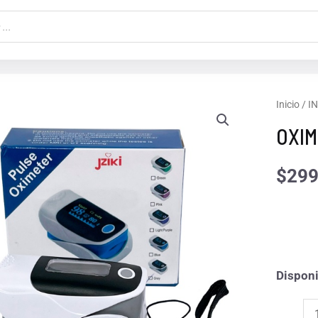
OXIME
Inicio
/
I
MARCA
OXIM
JZIKI
cantida
$
299
Disponi