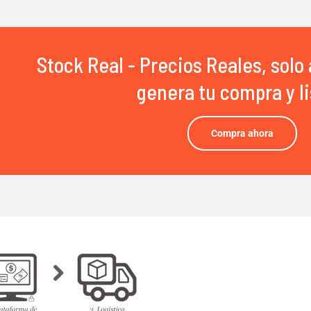
Stock Real - Precios Reales, solo 
genera tu compra y li
Compra ahora