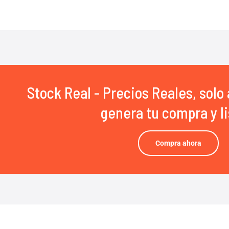
Stock Real - Precios Reales, solo 
genera tu compra y li
Compra ahora