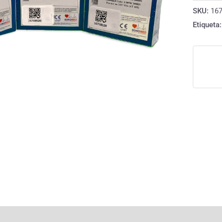
cantida
SKU:
16
Etiqueta
rmación adicional
Valoraciones (0)