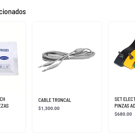
acionados
ECH
SET ELEC
CABLE TRONCAL
EZAS
PINZAS A
$
1,300.00
$
680.00