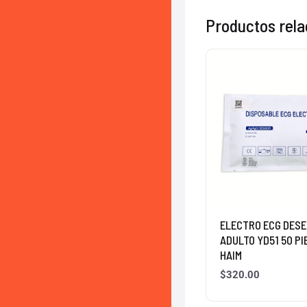
Productos rel
ELECTRO ECG DES
ADULTO YD51 50 PI
HAIM
$
320.00