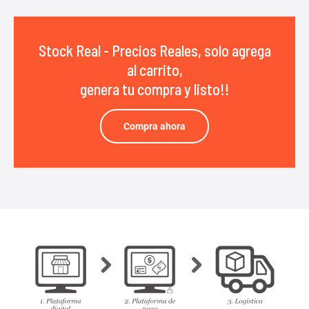
Stock Real - Precios Reales, solo agrega
al carrito,
genera tu compra y listo!!
Compra ahora