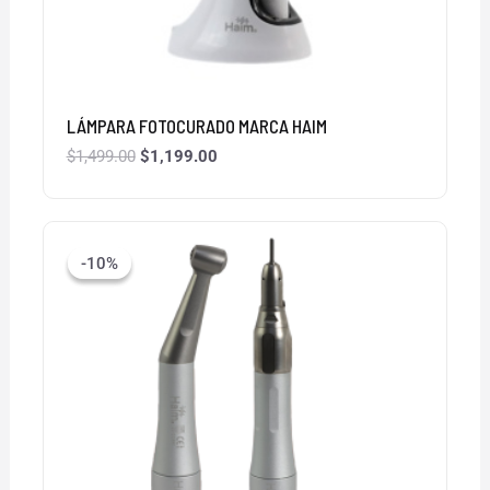
LÁMPARA FOTOCURADO MARCA HAIM
$
1,499.00
$
1,199.00
El
El
precio
precio
-10%
-10%
original
actual
era:
es:
$999.00.
$899.00.