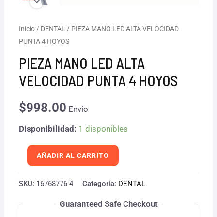
PIEZA
Inicio
/
DENTAL
/ PIEZA MANO LED ALTA VELOCIDAD
PUNTA 4 HOYOS
MANO
LED
PIEZA MANO LED ALTA
ALTA
VELOCIDAD PUNTA 4 HOYOS
VELOCIDAD
PUNTA
$
998.00
Envio
4
Disponibilidad:
1 disponibles
HOYOS
cantidad
AÑADIR AL CARRITO
SKU:
16768776-4
Categoría:
DENTAL
Guaranteed Safe Checkout