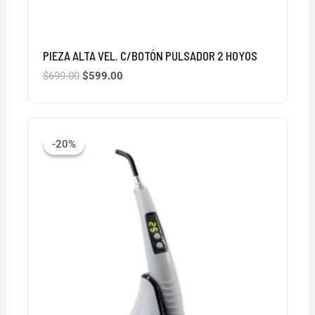
PIEZA ALTA VEL. C/BOTÓN PULSADOR 2 HOYOS
$
699.00
$
599.00
El
El
precio
precio
-20%
-20%
original
actual
era:
es:
$1,499.00.
$1,199.00.