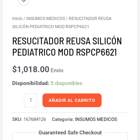
RESUCITADOR
Inicio
/
INSUMOS MEDICOS
/ RESUCITADOR REUSA
SILICÓN PEDIATRICO MOD RSPCP6621
REUSA
SILICÓN
RESUCITADOR REUSA SILICÓN
PEDIATRICO
PEDIATRICO MOD RSPCP6621
MOD
RSPCP6621
$
1,018.00
Envio
cantidad
Disponibilidad:
5 disponibles
AÑADIR AL CARRITO
SKU:
167684126
Categoría:
INSUMOS MEDICOS
Guaranteed Safe Checkout