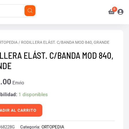
ERA
RTOPEDIA
/ RODILLERA ELÁST. C/BANDA MOD 840, GRANDE
LLERA ELÁST. C/BANDA MOD 840,
DA
NDE
.00
Envio
E
bilidad:
1 disponibles
d
ADIR AL CARRITO
768228G
Categoría:
ORTOPEDIA