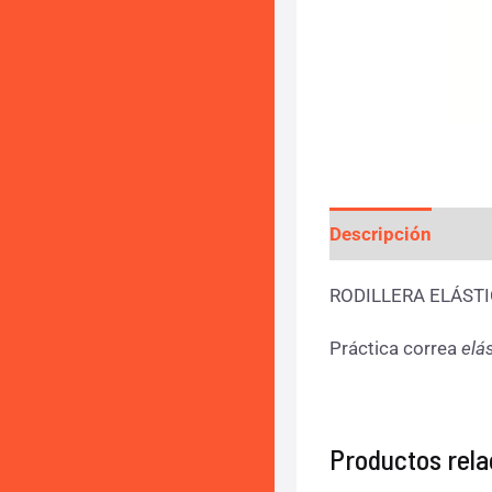
Descripción
Info
RODILLERA ELÁST
Práctica correa
elá
Productos rel