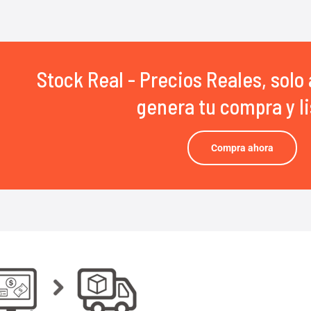
Stock Real - Precios Reales, solo 
genera tu compra y li
Compra ahora