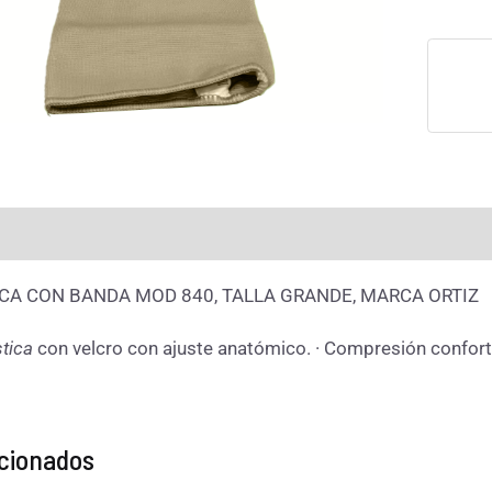
rmación adicional
Valoraciones (0)
ICA CON BANDA MOD 840, TALLA GRANDE, MARCA ORTIZ
stica
con velcro con ajuste anatómico. · Compresión conforta
acionados