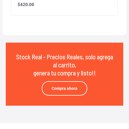
$
420.00
Stock Real - Precios Reales, solo agrega
al carrito,
genera tu compra y listo!!
Compra ahora