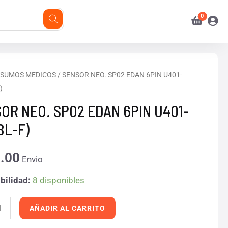
R
NSUMOS MEDICOS
/ SENSOR NEO. SP02 EDAN 6PIN U401-
)
OR NEO. SP02 EDAN 6PIN U401-
BL-F)
.00
Envio
-
bilidad:
8 disponibles
d
AÑADIR AL CARRITO