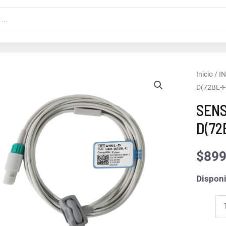
SENSO
Inicio
/
I
D(72BL-F
NEO.
SP02
SENS
EDAN
D(72
6PIN
U401-
$
899
D(72BL
Disponi
F)
cantida