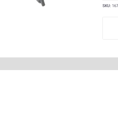
SKU:
16
rmación adicional
Valoraciones (0)