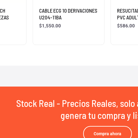
ECH
CABLE ECG 10 DERIVACIONES
RESUCITA
EZAS
U204-11BA
PVC ADUL
$
1,550.00
$
586.00
Stock Real - Precios Reales, solo 
genera tu compra y li
Compra ahora