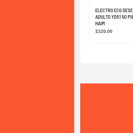
ELECTRO ECG DES
ADULTO YD51 50 PI
HAIM
$
320.00