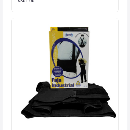
$
501.00