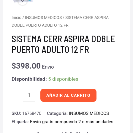
SISTEMA
Inicio
/
INSUMOS MEDICOS
/ SISTEMA CERR ASPIRA
DOBLE PUERTO ADULTO 12 FR
CERR
ASPIRA
SISTEMA CERR ASPIRA DOBLE
DOBLE
PUERTO ADULTO 12 FR
PUERTO
ADULTO
$
398.00
Envio
12
Disponibilidad:
5 disponibles
FR
cantidad
AÑADIR AL CARRITO
SKU:
16768470
Categoría:
INSUMOS MEDICOS
Etiqueta:
Envío gratis comprando 2 o más unidades