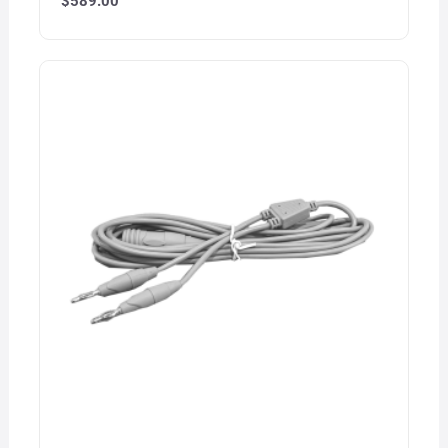
$
589.00