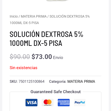
Inicio
/
MATERIA PRIMA
/ SOLUCIÓN DEXTROSA 5%
El
El
1000ML DX-5 PISA
precio
precio
SOLUCIÓN DEXTROSA 5%
original
actual
1000ML DX-5 PISA
era:
es:
$
90.00
$
73.00
Envio
$90.00.
$73.00.
Sin existencias
SKU:
7501125100864
Categoría:
MATERIA PRIMA
Guaranteed Safe Checkout