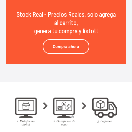
Stock Real - Precios Reales, solo agrega
al carrito,
genera tu compra y listo!!
Compra ahora